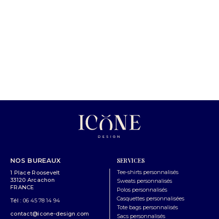
NOS BUREAUX
SERVICES
Tee-shirts personnalisés
1 Place Roosevelt
33120 Arcachon
Sweats personnalisés
FRANCE
Polos personnalisés
Casquettes personnalisées
Tél :
06 45 78 14 94
Tote bags personnalisés
contact@icone-design.com
Sacs personnalisés